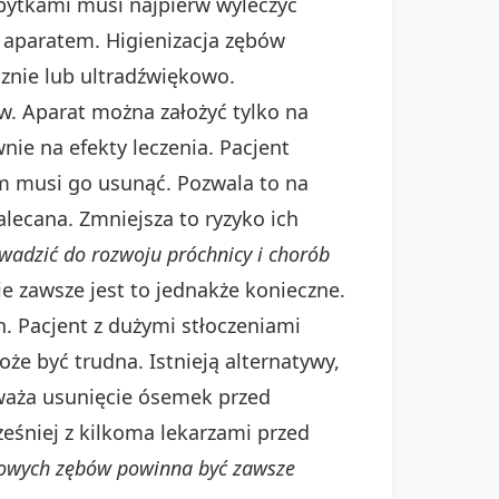
ubytkami musi najpierw wyleczyć
 aparatem. Higienizacja zębów
znie lub ultradźwiękowo.
w. Aparat można założyć tylko na
ie na efekty leczenia. Pacjent
m musi go usunąć. Pozwala to na
ecana. Zmniejsza to ryzyko ich
wadzić do rozwoju próchnicy i chorób
e zawsze jest to jednakże konieczne.
h. Pacjent z dużymi stłoczeniami
że być trudna. Istnieją alternatywy,
zważa usunięcie ósemek przed
eśniej z kilkoma lekarzami przed
rowych zębów powinna być zawsze