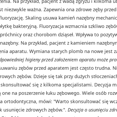
enia. Na przykład, pacjent z wadą zgryzu i kilkoma 
est niezwykle ważna. Zapewnia ona zdrowe zęby przed
fluoryzację. Skaling usuwa kamień nazębny mechanic
łytkę bakteryjną. Fluoryzacja wzmacnia szkliwo zębó
 próchnicy oraz chorobom dziąseł. Wpływa to pozytywn
nazębny. Na przykład, pacjent z kamieniem nazębny
nia aparatu. Wymiana starych plomb na nowe jest zal
dpowiedniej higieny przed założeniem aparatu może pro
uwaniu zębów przed aparatem jest często trudna. Ni
owych zębów. Dzieje się tak przy dużych stłoczeniac
konsultować się z kilkoma specjalistami. Decyzja mo
ją one na poszerzenie łuku zębowego. Wiele osób ro
ka ortodontyczna, mówi: "Warto skonsultować się wcz
ak usunięcie zdrowych zębów.".
Decyzja o usunięciu zd