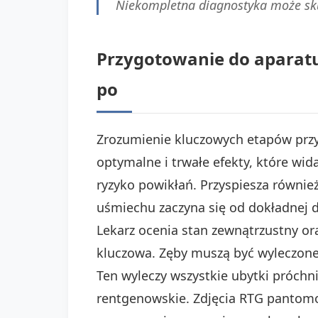
Niekompletna diagnostyka może sku
Przygotowanie do aparatu
po
Zrozumienie kluczowych etapów przy
optymalne i trwałe efekty, które wid
ryzyko powikłań. Przyspiesza równie
uśmiechu zaczyna się od dokładnej d
Lekarz ocenia stan zewnątrzustny ora
kluczowa. Zęby muszą być wyleczone 
Ten wyleczy wszystkie ubytki próch
rentgenowskie. Zdjęcia RTG pantomog