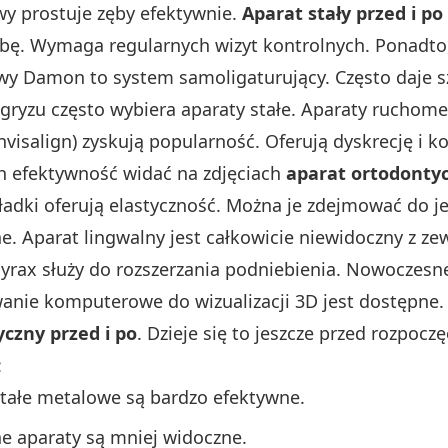
y prostuje zęby efektywnie.
Aparat stały przed i po
bę. Wymaga regularnych wizyt kontrolnych. Ponadto,
owy Damon to system samoligaturujący. Często daje s
ryzu często wybiera aparaty stałe. Aparaty ruchome 
Invisalign) zyskują popularność. Oferują dyskrecję i 
ch efektywność widać na zdjęciach
aparat ortodontyc
adki oferują elastyczność. Można je zdejmować do jed
e. Aparat lingwalny jest całkowicie niewidoczny z ze
yrax służy do rozszerzania podniebienia. Nowoczesn
nie komputerowe do wizualizacji 3D jest dostępne.
czny przed i po
. Dzieje się to jeszcze przed rozpocz
:
tałe metalowe są bardzo efektywne.
ne aparaty są mniej widoczne.