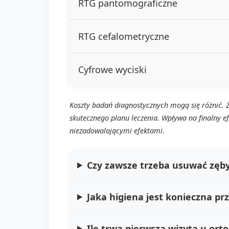
RTG pantomograficzne
RTG cefalometryczne
Cyfrowe wyciski
Koszty badań diagnostycznych mogą się różnić. Zal
skutecznego planu leczenia. Wpływa na finalny e
niezadowalającymi efektami.
Czy zawsze trzeba usuwać zęb
Jaka higiena jest konieczna p
Ile trwa pierwsza wizyta u ort