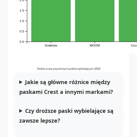
1.5
1.0
0.5
0.0
Smilebite
WOOM
Coc
Średnie oceny popularnych pasków wybielających (2025)
Jakie są główne różnice między
paskami Crest a innymi markami?
Czy droższe paski wybielające są
zawsze lepsze?