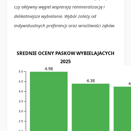
czy aktywny węgiel wspierają remineralizację i
delikatniejsze wybielanie. Wybór zależy od
indywidualnych preferencji oraz wrażliwości zębów.
SREDNIE OCENY PASKOW WYBIELAJACYCH
2025
4.98
5.0
4.38
4.5
4
4.0
3.5
3.0
2.5
2.0