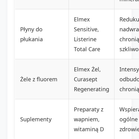
Elmex
Reduku
Płyny do
Sensitive,
nadwra
płukania
Listerine
chroni
Total Care
szkliwo
Elmex Żel,
Intens
Żele z fluorem
Curasept
odbudo
Regenerating
chroni
Preparaty z
Wspier
Suplementy
wapniem,
ogólne
witaminą D
zdrowi