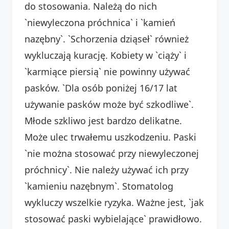
do stosowania. Należą do nich
`niewyleczona próchnica` i `kamień
nazębny`. `Schorzenia dziąseł` również
wykluczają kurację. Kobiety w `ciąży` i
`karmiące piersią` nie powinny używać
pasków. `Dla osób poniżej 16/17 lat
używanie pasków może być szkodliwe`.
Młode szkliwo jest bardzo delikatne.
Może ulec trwałemu uszkodzeniu. Paski
`nie można stosować przy niewyleczonej
próchnicy`. Nie należy używać ich przy
`kamieniu nazębnym`. Stomatolog
wykluczy wszelkie ryzyka. Ważne jest, `jak
stosować paski wybielające` prawidłowo.