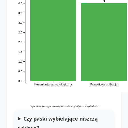
4
4.0
3.5
3.0
2.5
2.0
1.5
1.0
0.5
0.0
Konsultacja stomatologiczna
Prawidłowa aplikacja
Czynniki wpływające na bezpieczeństwo i efektywność wybielania
Czy paski wybielające niszczą
szkliwo?