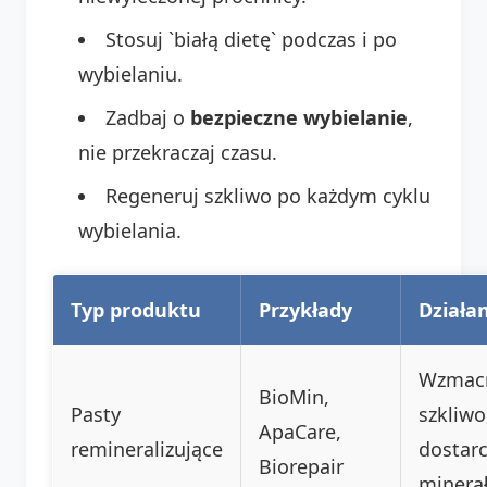
Stosuj `białą dietę` podczas i po
wybielaniu.
Zadbaj o
bezpieczne wybielanie
,
nie przekraczaj czasu.
Regeneruj szkliwo po każdym cyklu
wybielania.
Typ produktu
Przykłady
Działa
Wzmacn
BioMin,
Pasty
szkliwo
ApaCare,
remineralizujące
dostarc
Biorepair
minera