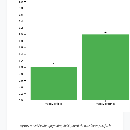
3.0
2.8
2.6
2.4
2.2
2
2.0
1.8
1.6
1.4
1.2
1
1.0
0.8
0.6
0.4
0.2
0.0
Włosy krótkie
Włosy średnie
Wykres przedstawia optymalną ilość pianki do włosów w porcjach