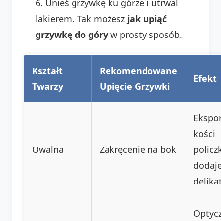
Unieś grzywkę ku górze i utrwal
lakierem. Tak możesz
jak upiąć
grzywkę do góry
w prosty sposób.
Kształt
Rekomendowane
Efekt
Twarzy
Upięcie Grzywki
Ekspo
kości
Owalna
Zakręcenie na bok
policz
dodaj
delika
Optycz