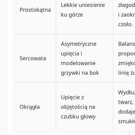
Lekkie uniesienie
złagod
Prostokątna
ku górze
i zaokr
czoło.
Asymetryczne
Balans
upięcia i
propor
Sercowata
modelowanie
zmięk
grzywki na bok
linię 
Wydłu
Upięcie z
twarz,
Okrągła
objętością na
dodaj
czubku głowy
smukło