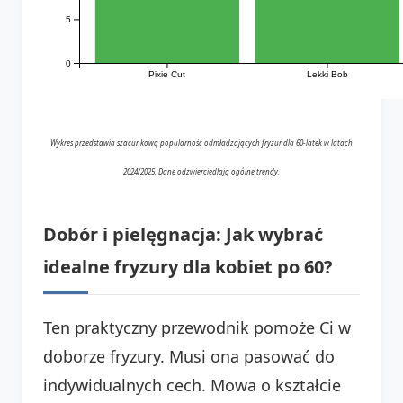
5
0
Pixie Cut
Lekki Bob
Wykres przedstawia szacunkową popularność odmładzających fryzur dla 60-latek w latach
2024/2025. Dane odzwierciedlają ogólne trendy.
Dobór i pielęgnacja: Jak wybrać
idealne fryzury dla kobiet po 60?
Ten praktyczny przewodnik pomoże Ci w
doborze fryzury. Musi ona pasować do
indywidualnych cech. Mowa o kształcie