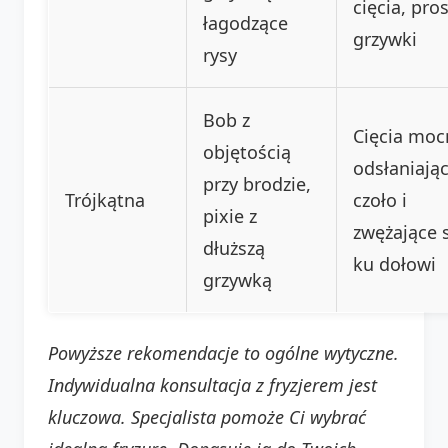
cięcia, pro
łagodzące
grzywki
rysy
Bob z
Cięcia moc
objętością
odsłaniają
przy brodzie,
Trójkątna
czoło i
pixie z
zwężające 
dłuższą
ku dołowi
grzywką
Powyższe rekomendacje to ogólne wytyczne.
Indywidualna konsultacja z fryzjerem jest
kluczowa. Specjalista pomoże Ci wybrać