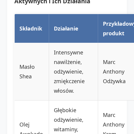
Aktywnych i Ich Działania
Przykładow
Składnik
Działanie
produkt
Intensywne
nawilżenie,
Marc
Masło
odżywienie,
Anthony
Shea
zmiękczenie
Odżywka
włosów.
Głębokie
Marc
odżywienie,
Olej
Anthony
witaminy,
Awokado
Krem