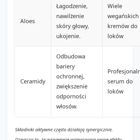
Łagodzenie,
Wiele
nawilżenie
wegańskich
Aloes
skóry głowy,
kremów do
ukojenie.
loków
Odbudowa
bariery
Profesjonal
ochronnej,
Ceramidy
serum do
zwiększenie
loków
odporności
włosów.
Składniki aktywne często działają synergicznie.
Oznacza to, że wzajemnie wzmacniają swoje efekty.