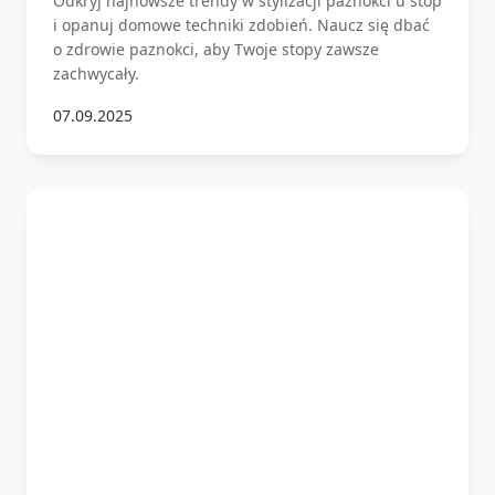
Odkryj najnowsze trendy w stylizacji paznokci u stóp
i opanuj domowe techniki zdobień. Naucz się dbać
o zdrowie paznokci, aby Twoje stopy zawsze
zachwycały.
07.09.2025