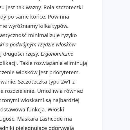
u jest tak ważny. Rola szczoteczki
sady po same końce. Powinna
ie wyróżniamy kilka typów.
astyczność minimalizuje ryzyko
zki o podwójnym rzędzie włosków
j długości rzęsy.
Ergonomiczne
ikacji. Takie rozwiązania eliminują
zenie włosków jest priorytetem.
ywanie. Szczoteczka typu 2w1 z
e rozdzielenie. Umożliwia również
czonymi włoskami są najbardziej
podstawowa funkcja. Włoski
 długość. Maskara Lashcode ma
ładniki pielęgnujące odgrywają