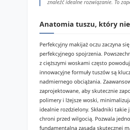
znaleźć idealne rozwiązanie. To zap
Anatomia tuszu, który nie 
Perfekcyjny makijaż oczu zaczyna si
perfekcyjnego spojrzenia. Powszechny
z cięższymi woskami często powodują 
innowacyjne formuły tuszów są klucz
nadmiernego obciążania. Zaawansowan
zaprojektowane, aby skutecznie zap
polimery i lżejsze woski, minimalizu
idealnie rozdzielony. Składniki taki
chroni przed wilgocią. Pozwala jedn
fundamentalna zasada skutecznej ma