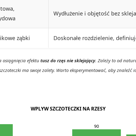
towa,
Wydłużenie i objętość bez sklej
ydowa
tikowe ząbki
Doskonałe rozdzielenie, definiuj
a osiągnięcia efektu
tusz do rzęs nie sklejający
. Zależy to od natu
 szczoteczki ma swoje zalety. Warto eksperymentować, aby znaleźć i
WPLYW SZCZOTECZKI NA RZESY
90