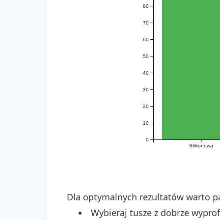
80
70
60
50
40
30
20
10
0
Silikonowa
Dla optymalnych rezultatów warto p
Wybieraj tusze z dobrze wyprof