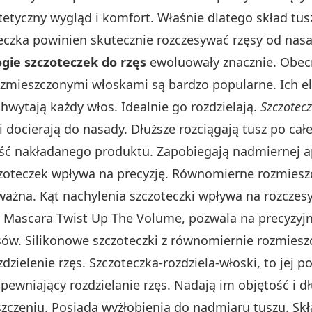
tyczny wygląd i komfort. Właśnie dlatego skład tusz
teczka powinien skutecznie rozczesywać rzęsy od na
gie szczoteczek do rzęs
ewoluowały znacznie. Obecn
ozmieszczonymi włoskami są bardzo popularne. Ich el
 chwytają każdy włos. Idealnie go rozdzielają.
Szczotec
 docierają do nasady. Dłuższe rozciągają tusz po całe
ość nakładanego produktu. Zapobiegają nadmiernej apl
czoteczek wpływa na precyzję. Równomierne rozmieszc
 ważna. Kąt nachylenia szczoteczki wpływa na rozczes
 Mascara Twist Up The Volume, pozwala na precyzyjn
w. Silikonowe szczoteczki z równomiernie rozmiesz
dzielenie rzęs. Szczoteczka-rozdziela-włoski, to jej 
pewniający rozdzielanie rzęs. Nadają im objętość i
yszczeniu. Posiada wyżłobienia do nadmiaru tuszu. Sk