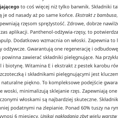
ejającego
to coś więcej niż tylko barwnik. Składniki ta
ą je od nasady aż po same końce.
Ekstrakt z bambusa
apewniają rzęsom sprężystość. Zdrowe, dobrze nawilż
dczas aplikacji. Panthenol-odżywia-rzęsy, to potwierdz
pulp. Dodatkowo wzmacnia on włoski. Zapewnia to l
ty odżywcze. Gwarantują one regenerację i odbudowę
 powinna zawierać składniki pielęgnujące. Na przykła
 i biotynę. Witamina E i ekstrakt z pestek karobu r
czoteczką i składnikami pielęgnującymi jest kluczem
h naturalne piękno. To kompleksowe podejście gwaran
ze woski, minimalizują sklejanie rzęs. Zapewniają on
czonymi włoskami są najbardziej skuteczne. Składnik
niej podatnymi na zlepianie. Ponad 60% tuszy na ryn
wynosi 6 miesięcy.
Unikaj nakładania zbyt wielu warstw 