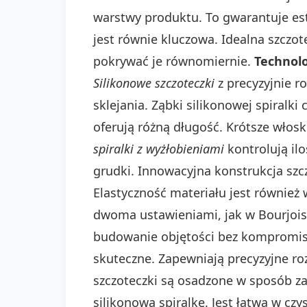
warstwy produktu. To gwarantuje este
jest równie kluczowa. Idealna szczo
pokrywać je równomiernie.
Technolo
Silikonowe szczoteczki
z precyzyjnie r
sklejania. Ząbki silikonowej spiralki
oferują różną długość. Krótsze włoski
spiralki z wyżłobieniami
kontrolują il
grudki. Innowacyjna konstrukcja sz
Elastyczność materiału jest również
dwoma ustawieniami, jak w Bourjois
budowanie objętości bez kompromisó
skuteczne. Zapewniają precyzyjne roz
szczoteczki są osadzone w sposób za
silikonową spiralkę. Jest łatwa w cz