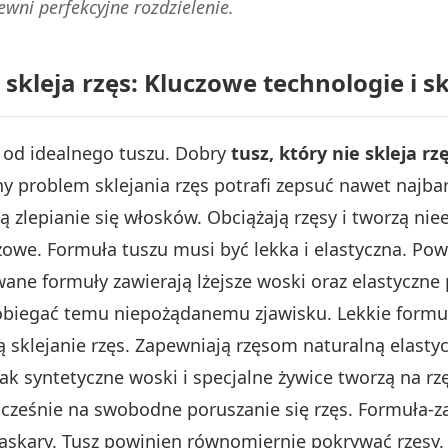
ewni perfekcyjne rozdzielenie.
skleja rzęs: Kluczowe technologie i s
ę od idealnego tuszu. Dobry
tusz, który nie skleja rz
 problem sklejania rzęs potrafi zepsuć nawet najbar
zlepianie się włosków. Obciążają rzęsy i tworzą nie
owe. Formuła tuszu musi być lekka i elastyczna. Pow
e formuły zawierają lżejsze woski oraz elastyczne p
obiegać temu niepożądanemu zjawisku. Lekkie formuł
ją sklejanie rzęs. Zapewniają rzęsom naturalną elasty
e jak syntetyczne woski i specjalne żywice tworzą na 
ocześnie na swobodne poruszanie się rzęs. Formuła-za
skary. Tusz powinien równomiernie pokrywać rzęsy.