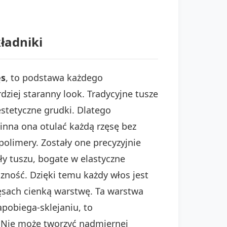
kładniki
ęs
, to podstawa każdego
dziej staranny look. Tradycyjne tusze
estetyczne grudki. Dlatego
inna ona otulać każdą rzęsę bez
olimery. Zostały one precyzyjnie
y tuszu, bogate w elastyczne
czność. Dzięki temu każdy włos jest
rzęsach cienką warstwę. Ta warstwa
pobiega-sklejaniu, to
 Nie może tworzyć nadmiernej