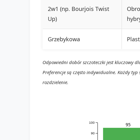
2w1 (np. Bourjois Twist
Obro
Up)
hybr
Grzebykowa
Plas
Odpowiedni dobór szczoteczki jest kluczowy dl
Preferencje są często indywidualne. Każdy typ
rozdzielenie.
100
95
90