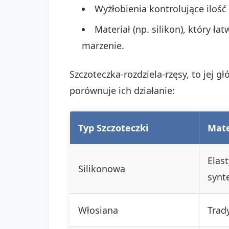
Wyżłobienia kontrolujące ilość
Materiał (np. silikon), który ł
marzenie.
Szczoteczka-rozdziela-rzęsy, to jej 
porównuje ich działanie:
Typ Szczoteczki
Mate
Elast
Silikonowa
synt
Włosiana
Trad