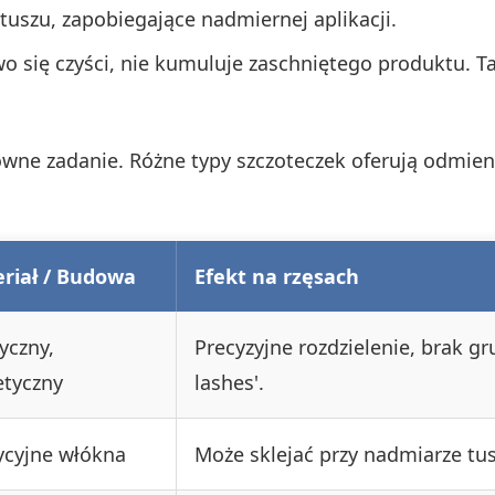
 tuszu, zapobiegające nadmiernej aplikacji.
atwo się czyści, nie kumuluje zaschniętego produktu. T
główne zadanie. Różne typy szczoteczek oferują odmien
riał / Budowa
Efekt na rzęsach
yczny,
Precyzyjne rozdzielenie, brak gr
etyczny
lashes'.
ycyjne włókna
Może sklejać przy nadmiarze tus