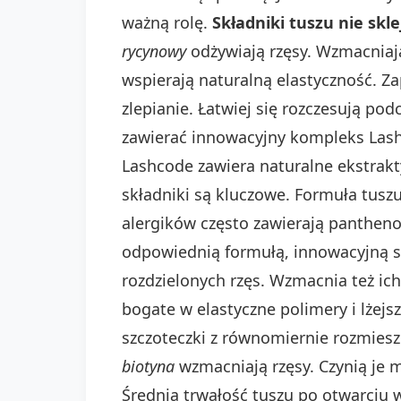
ważną rolę.
Składniki tuszu nie skl
rycynowy
odżywiają rzęsy. Wzmacniaj
wspierają naturalną elastyczność. Z
zlepianie. Łatwiej się rozczesują po
zawierać innowacyjny kompleks Lash
Lashcode zawiera naturalne ekstrak
składniki są kluczowe. Formuła tuszu
alergików często zawierają panthenol
odpowiednią formułą, innowacyjną sz
rozdzielonych rzęs. Wzmacnia też ic
bogate w elastyczne polimery i lżejs
szczoteczki z równomiernie rozmiesz
biotyna
wzmacniają rzęsy. Czynią je m
Średnia trwałość tuszu po otwarciu 