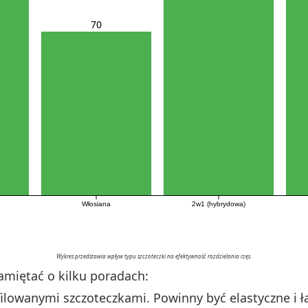
70
Włosiana
2w1 (hybrydowa)
Wykres przedstawia wpływ typu szczoteczki na efektywność rozdzielania rzęs.
amiętać o kilku poradach:
ilowanymi szczoteczkami. Powinny być elastyczne i ł