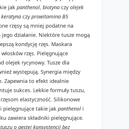
kie jak
panthenol
,
biotyna
czy
olejek
,
keratyna
czy
prowitamina B5
one rzęsy są mniej podatne na
a jego działanie. Niektóre tusze mogą
epszą kondycję rzęs. Maskara
 włosków rzęs. Pielęgnujące
d olejek rycynowy. Tusze dla
ównież występują. Synergia między
. Zapewnia to efekt idealnie
tuje sukces. Lekkie formuły tuszu,
e rzęsom elastyczność. Silikonowe
i pielęgnujące takie jak
panthenol
i
ku zawiera składniki pielęgnujące.
tuszu o gęstej konsystencji bez