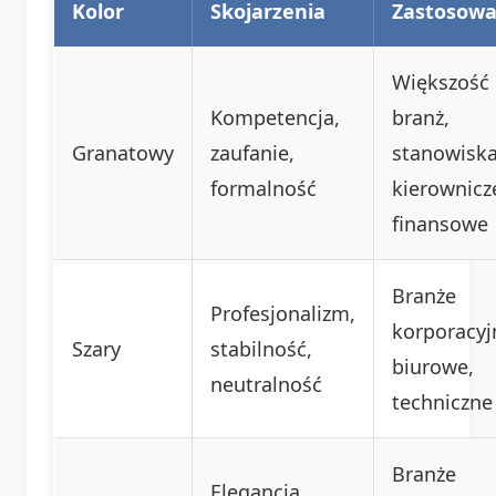
Kolor
Skojarzenia
Zastosowa
Większość
Kompetencja,
branż,
Granatowy
zaufanie,
stanowisk
formalność
kierownicz
finansowe
Branże
Profesjonalizm,
korporacyj
Szary
stabilność,
biurowe,
neutralność
techniczne
Branże
Elegancja,