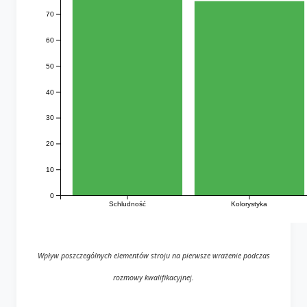
70
60
50
40
30
20
10
0
Schludność
Kolorystyka
Wpływ poszczególnych elementów stroju na pierwsze wrażenie podczas
rozmowy kwalifikacyjnej.