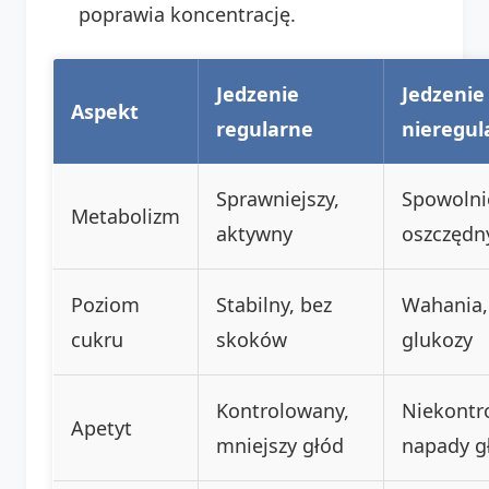
poprawia koncentrację.
Jedzenie
Jedzenie
Aspekt
regularne
nieregul
Sprawniejszy,
Spowolni
Metabolizm
aktywny
oszczędn
Poziom
Stabilny, bez
Wahania,
cukru
skoków
glukozy
Kontrolowany,
Niekontr
Apetyt
mniejszy głód
napady g