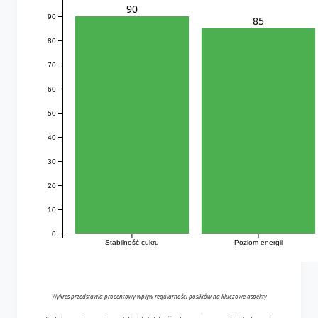
90
90
85
80
70
60
50
40
30
20
10
0
Stabilność cukru
Poziom energii
Wykres przedstawia procentowy wpływ regularności posiłków na kluczowe aspekty